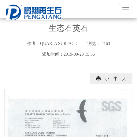
福
建
鹏
生态石英石
翔
实
作者：
QUARTA SURFACE
浏览：
4163
业
添加时间：
2019-09-23 15:36
有
限
公
小
中
大
司