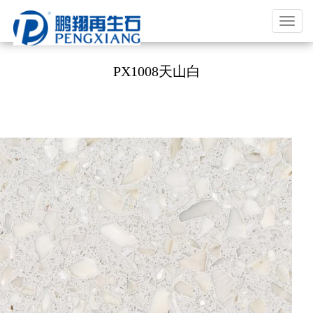
福
建
鹏
PX1008天山白
翔
实
业
有
限
公
司