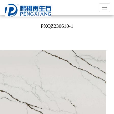
福
建
鹏
PXQZ230610-1
翔
实
业
有
限
公
司