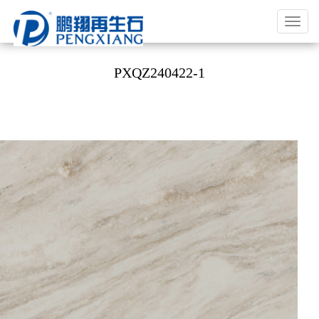
福
建
鹏
PXQZ240422-1
翔
实
业
有
限
公
司